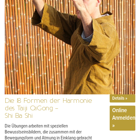
Details »
Die 18 Formen der Harmonie
des Taiji QiGong –
Online
Shi Ba Shi
Anmelden
»
Die Übungen arbeiten mit speziellen
Bewusstseinsbildern, die zusammen mit der
Bewegungsform und Atmung in Einklang gebracht