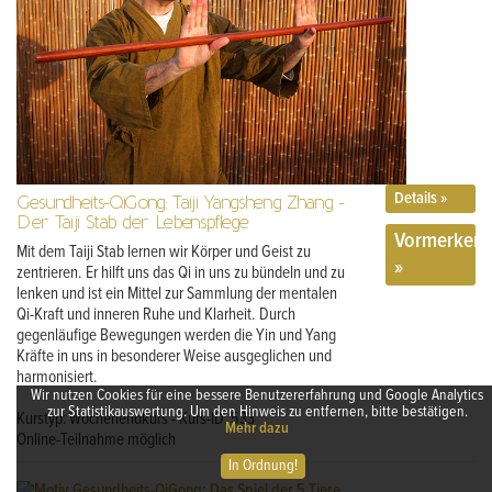
Details »
Gesundheits-QiGong: Taiji Yangsheng Zhang -
Der Taiji Stab der Lebenspflege
Vormerken
Mit dem Taiji Stab lernen wir Körper und Geist zu
»
zentrieren. Er hilft uns das Qi in uns zu bündeln und zu
lenken und ist ein Mittel zur Sammlung der mentalen
Qi-Kraft und inneren Ruhe und Klarheit. Durch
gegenläufige Bewegungen werden die Yin und Yang
Kräfte in uns in besonderer Weise ausgeglichen und
harmonisiert.
Wir nutzen Cookies für eine bessere Benutzererfahrung und Google Analytics
zur Statistikauswertung. Um den Hinweis zu entfernen, bitte bestätigen.
Kurstyp: Wochenendkurs - Kurs-ID: 533
Mehr dazu
Online-Teilnahme möglich
In Ordnung!