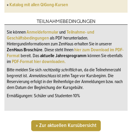
«
Katalog mit allen QiGong-Kursen
TEILNAHMEBEDINGUNGEN
Sie können
Anmeldeformular
und
Teilnahme- und
Geschäftsbedingungen
als PDF herunterladen.
Hintergundinformationen zum ZenHaus erhalten Sie in unserer
ZenHaus Broschüre
. Diese steht Ihnen
hier zum Download im PDF-
Format
bereit. Das
aktuelle Jahresprogramm
können Sie ebenfalls
im
PDF-Format hier downloaden.
Bitte melden Sie sich
rechtzeitig schriftlich
an, da die Teilnehmerzahl
begrenzt ist.
Anmeldeschluss
ist zehn Tage vor Kursbeginn. Die
Reservierung erfolgt in der Reihenfolge der Anmeldungen bzw. nach
dem Datum der Begleichung der Kursgebühr.
Ermäßigungen: Schüler und Studenten 10%
» Zur aktuellen Kursübersicht