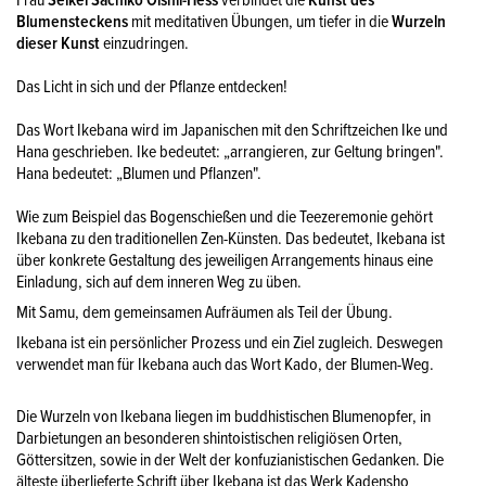
Frau
Seikei Sachiko Oishii-Hess
verbindet die
Kunst des
Blumensteckens
mit meditativen Übungen, um tiefer in die
Wurzeln
dieser Kunst
einzudringen.
Das Licht in sich und der Pflanze entdecken!
Das Wort Ikebana wird im Japanischen mit den Schriftzeichen Ike und
Hana geschrieben. Ike bedeutet: „arrangieren, zur Geltung bringen".
Hana bedeutet: „Blumen und Pflanzen".
Wie zum Beispiel das Bogenschießen und die Teezeremonie gehört
Ikebana zu den traditionellen Zen-Künsten. Das bedeutet, Ikebana ist
über konkrete Gestaltung des jeweiligen Arrangements hinaus eine
Einladung, sich auf dem inneren Weg zu üben.
Mit Samu, dem gemeinsamen Aufräumen als Teil der Übung.
Ikebana ist ein persönlicher Prozess und ein Ziel zugleich. Deswegen
verwendet man für Ikebana auch das Wort Kado, der Blumen-Weg.
Die Wurzeln von Ikebana liegen im buddhistischen Blumenopfer, in
Darbietungen an besonderen shintoistischen religiösen Orten,
Göttersitzen, sowie in der Welt der konfuzianistischen Gedanken. Die
älteste überlieferte Schrift über Ikebana ist das Werk Kadensho