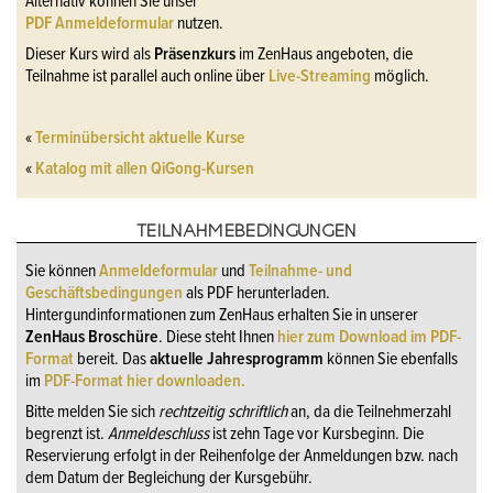
Alternativ können Sie unser
PDF Anmeldeformular
nutzen.
Dieser Kurs wird als
Präsenzkurs
im ZenHaus angeboten, die
Teilnahme ist parallel auch online über
Live-Streaming
möglich.
«
Terminübersicht aktuelle Kurse
«
Katalog mit allen QiGong-Kursen
TEILNAHMEBEDINGUNGEN
Sie können
Anmeldeformular
und
Teilnahme- und
Geschäftsbedingungen
als PDF herunterladen.
Hintergundinformationen zum ZenHaus erhalten Sie in unserer
ZenHaus Broschüre
. Diese steht Ihnen
hier zum Download im PDF-
Format
bereit. Das
aktuelle Jahresprogramm
können Sie ebenfalls
im
PDF-Format hier downloaden.
Bitte melden Sie sich
rechtzeitig schriftlich
an, da die Teilnehmerzahl
begrenzt ist.
Anmeldeschluss
ist zehn Tage vor Kursbeginn. Die
Reservierung erfolgt in der Reihenfolge der Anmeldungen bzw. nach
dem Datum der Begleichung der Kursgebühr.