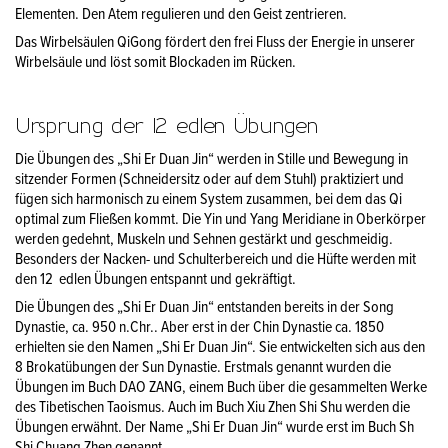
Elementen. Den Atem regulieren und den Geist zentrieren.
Das Wirbelsäulen QiGong fördert den frei Fluss der Energie in unserer
Wirbelsäule und löst somit Blockaden im Rücken.
Ursprung der 12 edlen Übungen
Die Übungen des „Shi Er Duan Jin“ werden in Stille und Bewegung in
sitzender Formen (Schneidersitz oder auf dem Stuhl) praktiziert und
fügen sich harmonisch zu einem System zusammen, bei dem das Qi
optimal zum Fließen kommt. Die Yin und Yang Meridiane in Oberkörper
werden gedehnt, Muskeln und Sehnen gestärkt und geschmeidig.
Besonders der Nacken- und Schulterbereich und die Hüfte werden mit
den 12 edlen Übungen entspannt und gekräftigt.
Die Übungen des „Shi Er Duan Jin“ entstanden bereits in der Song
Dynastie, ca. 950 n.Chr.. Aber erst in der Chin Dynastie ca. 1850
erhielten sie den Namen „Shi Er Duan Jin“. Sie entwickelten sich aus den
8 Brokatübungen der Sun Dynastie. Erstmals genannt wurden die
Übungen im Buch DAO ZANG, einem Buch über die gesammelten Werke
des Tibetischen Taoismus. Auch im Buch Xiu Zhen Shi Shu werden die
Übungen erwähnt. Der Name „Shi Er Duan Jin“ wurde erst im Buch Sh
Shi Chuang Zhen genannt.