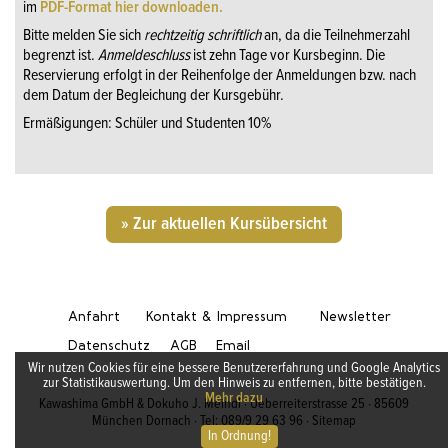
im
PDF-Format hier downloaden.
Bitte melden Sie sich
rechtzeitig schriftlich
an, da die Teilnehmerzahl
begrenzt ist.
Anmeldeschluss
ist zehn Tage vor Kursbeginn. Die
Reservierung erfolgt in der Reihenfolge der Anmeldungen bzw. nach
dem Datum der Begleichung der Kursgebühr.
Ermäßigungen: Schüler und Studenten 10%
» Zur aktuellen Kursübersicht
Anfahrt
Kontakt & Impressum
Newsletter
Datenschutz
AGB
Email
Wir nutzen Cookies für eine bessere Benutzererfahrung und Google Analytics
zur Statistikauswertung. Um den Hinweis zu entfernen, bitte bestätigen.
Mehr dazu
Kawashima GmbH & Dokuho J. Meindl · Ueberreiterstrasse 25 · 85609
München Dornach · Tel: 089/9 29 63 96 ·
Sitemap
In Ordnung!