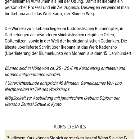
gemeinsamen Aufräumen als Teil der Übung. Damit ist Ikebana ein
persönlicher Prozess und ein Ziel zugleich. Deswegen verwendet man
für Ikebana auch das Wort Kado, der Blumen-Weg.
Die Wurzeln von Ikebana liegen im buddhistischen Blumenopfer, in
Darbietungen an besonderen shintoistischen religiösen Orten,
Göttersitzen, sowie in der Welt der konfuzianistischen Gedanken. Die
älteste überlieferte Schrift über Ikebana ist das Werk Kadensho
(Überlieferung der Blumenkunst) von Monami aus dem 15. Jahrhundert.
Blumen sind in Höhe von ca. 25 - 30 € im Kursbeitrag enthalten und
können mitgenommen werden.
1 Unterrichtsstunde entspricht 45 Minuten. Gemeinsames Vor- und
Nachbereiten ist Teil des Workshops.
Möglichkeit zur Ausbildung mit japanischem Ikebana Diplom der
Ikenobo Zentral Schule in Kyoto
KURS-DETAILS
Zu diesem Kurs können Sie sich vormerken lassen! Wenn Sie eine E-