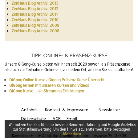
ZenHaus Blog Archiv: 2013
ZenHaus Blog Archiv: 2012
ZenHaus Blog Archiv: 2011
ZenHaus Blog Archiv: 2010
ZenHaus Blog Archiv: 2009
ZenHaus Blog Archiv: 2008
TIPP: ONLINE- & PRÄSENZ-KURSE
Unsere QiGong-Kurse bieten wir Ihnen seit 2020 sowohl als Präsenzkurse
als auch zur Teilnahme Online an, von jedem Ort, an dem Sie sich aufhalten!
QiGong Online Kurse / Qigong Präsenz Kurse Übersicht
QiGong lernen mit unseren Kursen und Videos
QiGong Kurse: Live-Streaming Erfahrungen
Anfahrt
Kontakt & Impressum
Newsletter
Datenschutz
AGB
Email
Wir nutzen Cookies für eine bessere Benutzererfahrung und Google Analytics
zur Statistikauswertung. Um den Hinweis zu entfernen, bitte bestätigen.
Mehr dazu
Kawashima GmbH & Dokuho J. Meindl · Ueberreiterstrasse 25 · 85609