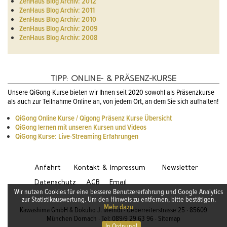
ZenHaus Blog Archiv: 2012
ZenHaus Blog Archiv: 2011
ZenHaus Blog Archiv: 2010
ZenHaus Blog Archiv: 2009
ZenHaus Blog Archiv: 2008
TIPP: ONLINE- & PRÄSENZ-KURSE
Unsere QiGong-Kurse bieten wir Ihnen seit 2020 sowohl als Präsenzkurse
als auch zur Teilnahme Online an, von jedem Ort, an dem Sie sich aufhalten!
QiGong Online Kurse / Qigong Präsenz Kurse Übersicht
QiGong lernen mit unseren Kursen und Videos
QiGong Kurse: Live-Streaming Erfahrungen
Anfahrt
Kontakt & Impressum
Newsletter
Datenschutz
AGB
Email
Wir nutzen Cookies für eine bessere Benutzererfahrung und Google Analytics
zur Statistikauswertung. Um den Hinweis zu entfernen, bitte bestätigen.
Mehr dazu
Kawashima GmbH & Dokuho J. Meindl · Ueberreiterstrasse 25 · 85609
München Dornach · Tel: 089/9 29 63 96 ·
Sitemap
In Ordnung!