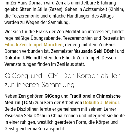
Im ZenHaus Dornach wird Zen als unmittelbare Erfahrung
gelebt: Sitzen in Stille (Zazen), Gehen in Achtsamkeit (Kinhin),
die Teezeremonie und einfache Handlungen des Alltags
werden zu Wegen der Sammlung.
Wer sich für die Praxis der Zen-Meditation interessiert, findet
regelmäßige Übungsabende, Teezeremonien und Retreats im
Eiho-Ji Zen Tempel München
, der eng mit dem ZenHaus
Dornach verbunden ist. Zenmeister
Yasusada Seki Dōshi
und
Dokuho J. Meindl
leiten den Eiho-Ji Zen Tempel. Dessen
Veranstaltungen finden im ZenHaus statt.
QiGong und TCM: Der Körper als Tor
zur inneren Sammlung
Neben
Zen
gehören
QiGong
und
Traditionelle Chinesische
Medizin (TCM)
zum Kern der Arbeit von
Dokuho J. Meindl
.
Beide Disziplinen lernte er gemeinsam mit seinem Lehrer
Yasusada Seki Dōshi in China kennen und integriert sie heute
in einer ruhigen, westlich geerdeten Form, die Körper und
Geist gleichermaßen anspricht.