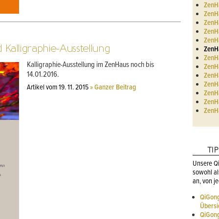
ZenH
ZenHa
ZenHa
ZenHa
ZenHa
Kalligraphie-Ausstellung
ZenHa
ZenHa
Kalligraphie-Ausstellung im ZenHaus noch bis
ZenHa
14.01.2016.
ZenHa
ZenHa
Artikel vom 19. 11. 2015
» Ganzer Beitrag
ZenHa
ZenHa
ZenHa
TI
Unsere Qi
sowohl al
an, von j
QiGong
Übersi
QiGong