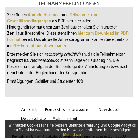
TEILNAHMEBEDINGUNGEN
Sie können
Anmeldeformular
und
Teilnahme- und
Geschäftsbedingungen
als PDF herunterladen.
Hintergundinformationen zum ZenHaus erhalten Sie in unserer
ZenHaus Broschüre
. Diese steht Ihnen
hier zum Download im PDF-
Format
bereit. Das
aktuelle Jahresprogramm
können Sie ebenfalls
im
PDF-Format hier downloaden.
Bitte melden Sie sich
rechtzeitig schriftlich
an, da die Teilnehmerzahl
begrenzt ist.
Anmeldeschluss
ist zehn Tage vor Kursbeginn. Die
Reservierung erfolgt in der Reihenfolge der Anmeldungen bzw. nach
dem Datum der Begleichung der Kursgebühr.
Ermäßigungen: Schüler und Studenten 10%
Anfahrt
Kontakt & Impressum
Newsletter
Datenschutz
AGB
Email
Wir nutzen Cookies für eine bessere Benutzererfahrung und Google Analytics
zur Statistikauswertung. Um den Hinweis zu entfernen, bitte bestätigen.
Mehr dazu
Kawashima GmbH & Dokuho J. Meindl · Ueberreiterstrasse 25 · 85609