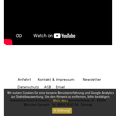
Anfahrt
Kontakt & Impressum
Newsletter
Datenschutz
AGB
Email
Wir nutzen Cookies für eine bessere Benutzererfahrung und Google Analytics
zur Statistikauswertung. Um den Hinweis zu entfernen, bitte bestätigen.
Kawashima GmbH & Dokuho J. Meindl · Ueberreiterstrasse 25 · 85609
Mehr dazu
München Dornach · Tel: 089/9 29 63 96 ·
Sitemap
In Ordnung!